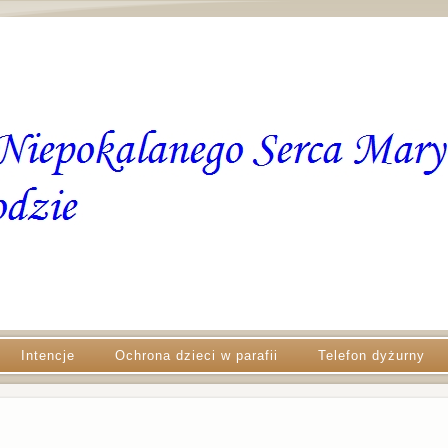
Intencje
Ochrona dzieci w parafii
Telefon dyżurny