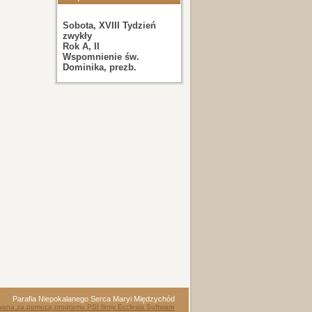
Sobota, XVIII Tydzień
zwykły
Rok A, II
Wspomnienie św.
Dominika, prezb.
Parafia Niepokalanego Serca Maryi Międzychód
wana za pomocą programu PSI firmy Ecclesia Software