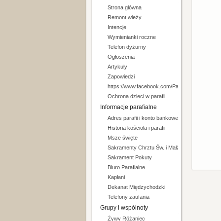
Strona główna
Remont wieży
Intencje
Wymienianki roczne
Telefon dyżurny
Ogłoszenia
Artykuły
Zapowiedzi
https://www.facebook.com/Parafia-pw-Niepo
Ochrona dzieci w parafii
Informacje parafialne
Adres parafii i konto bankowe
Historia kościoła i parafii
Msze święte
Sakramenty Chrztu Św. i Małżeństwa
Sakrament Pokuty
Biuro Parafialne
Kapłani
Dekanat Międzychodzki
Telefony zaufania
Grupy i wspólnoty
Żywy Różaniec