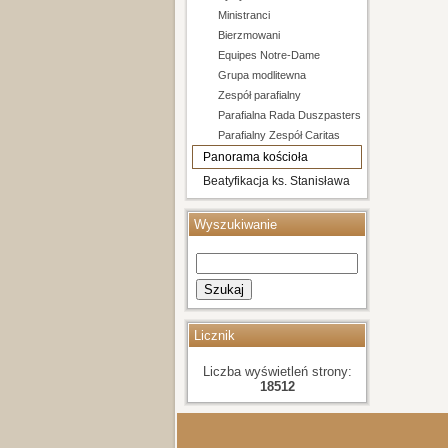
Ministranci
Bierzmowani
Equipes Notre-Dame
Grupa modlitewna
Zespół parafialny
Parafialna Rada Duszpasterska i Ekonomiczna
Parafialny Zespół Caritas
Panorama kościoła
Beatyfikacja ks. Stanisława
Streicha
Wyszukiwanie
Szukaj
Licznik
Liczba wyświetleń strony:
18512